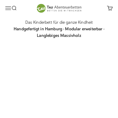
Zum Inhalt springen
TAU Abenteuerbetten
Menü
Suche
Waren
Das Kinderbett für die ganze Kindheit
Handgefertigt in Hamburg · Modular erweiterbar ·
Langlebiges Massivholz
Etagenbetten
Hochbetten
Kleinkindbetten
Alle Betten