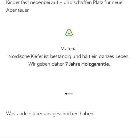
Kinder fast nebenbei auf – und schaffen Platz für neue
Abenteuer.
Material
Nordische Kiefer ist beständig und hält ein ganzes Leben.
Wir geben daher
7 Jahre Holzgarantie.
Gehe zu Element 1
Gehe zu Element 2
Gehe zu Element 3
Gehe zu Element 4
Was andere über uns geschrieben haben: