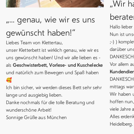
„Wir h
berate
„… genau, wie wir es uns
Hallo liebe
gewünscht haben!“
Nun ist uns
;-) ) kompl
Liebes Team von Klettertau,
darüber und
unser Kletterbett ist wirklich genau, wie wir es
DANKESCHÖ
uns gewünscht haben! Und wir alle lieben es -
Vor allem a
als
Geschwisterbett, Vorlese- und Kuschelecke
Kundendien
und natürlich zum Bewegen und Spaß haben
DANKESCHÖ
🥰
mittags wart
Ich bin sicher, wir werden dieses Bett sehr sehr
Wir haben u
lange und ausgiebig lieben.
hoffen nun,
Danke nochmals für die tolle Beratung und
viele Jahre 
wunderschöne Arbeit!
Alles erden
Sonnige Grüße aus München
Heidelberg.