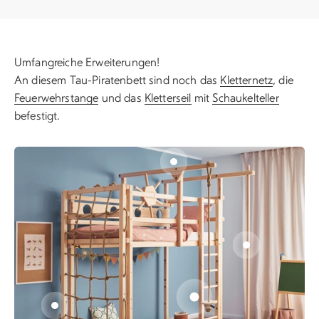
Umfangreiche Erweiterungen!
An diesem Tau-Piratenbett sind noch das
Kletternetz
, die
Feuerwehrstange
und das
Kletterseil
mit
Schaukelteller
befestigt.
Gehe zu Element 2
Gehe zu Elemen
Gehe zu Element 1
Gehe zu Element 3