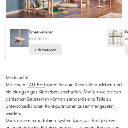
Schaukelteller
P
Angebot
A
ab €28,37
a
+ Hinzufügen
Modularität
Mit einem
TAU-Bett
könnt ihr eure Kreativität ausleben und
ein einzigartiges Kinderbett erschaffen. Ähnlich wie bei den
dänischen Bausteinen können standardisierte Teile zu
unterschiedlichsten Konfigurationen zusammengesetzt
werden.
Dank unserem
modularen System
kann das Bett jederzeit
an veränderte Bedürfnisse angepasst werden, Ressourcen