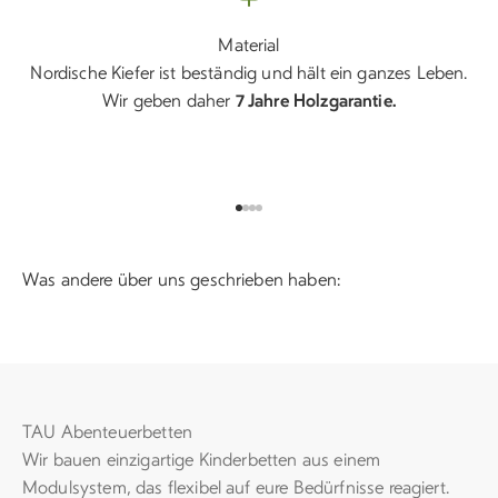
Material
Nordische Kiefer ist beständig und hält ein ganzes Leben.
Wir geben daher
7 Jahre Holzgarantie.
Gehe zu Element 1
Gehe zu Element 2
Gehe zu Element 3
Gehe zu Element 4
Was andere über uns geschrieben haben:
TAU Abenteuerbetten
Wir bauen einzigartige Kinderbetten aus einem
Modulsystem, das flexibel auf eure Bedürfnisse reagiert.