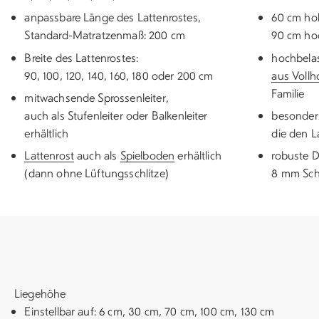
anpassbare Länge des Lattenrostes,
60 cm ho
Standard-Matratzenmaß: 200 cm
90 cm ho
Breite des Lattenrostes:
hochbela
90, 100, 120, 140, 160, 180 oder 200 cm
aus Vollh
Familie
mitwachsende Sprossenleiter,
auch als Stufenleiter oder Balkenleiter
besonders
erhältlich
die den L
Lattenrost
auch als
Spielboden
erhältlich
robuste D
(dann ohne Lüftungsschlitze)
8 mm Sch
Liegehöhe
Einstellbar auf: 6 cm, 30 cm, 70 cm, 100 cm, 130 cm