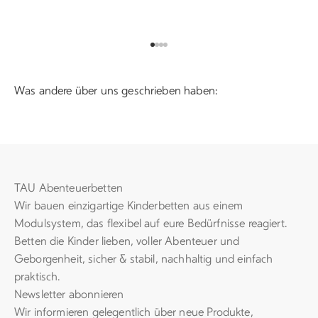
Gehe zu Element 1
Gehe zu Element 2
Gehe zu Element 3
Gehe zu Element 4
Was andere über uns geschrieben haben:
TAU Abenteuerbetten
Wir bauen einzigartige Kinderbetten aus einem
Modulsystem, das flexibel auf eure Bedürfnisse reagiert.
Betten die Kinder lieben, voller Abenteuer und
Geborgenheit, sicher & stabil, nachhaltig und einfach
praktisch.
Newsletter abonnieren
Wir informieren gelegentlich über neue Produkte,