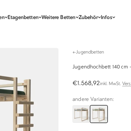
en
Etagenbetten
Weitere Betten
Zubehör
Infos
←
Jugendbetten
Jugendhochbett 140 cm –
Angebot
€1.568,92
inkl. MwSt.
Ver
andere Varianten: