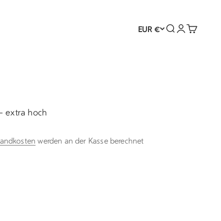
Suche
Anmelden
Warenko
EUR €
 extra hoch
sandkosten
werden an der Kasse berechnet