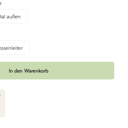
e
ntal außen
ossenleiter
In den Warenkorb
n