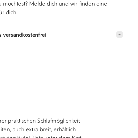
u möchtest?
Melde dich
und wir finden eine
ür dich.
s versandkostenfrei
er praktischen Schlafmöglichkeit
en, auch extra breit, erhältlich
et damit viel Platz unter dem Bett.